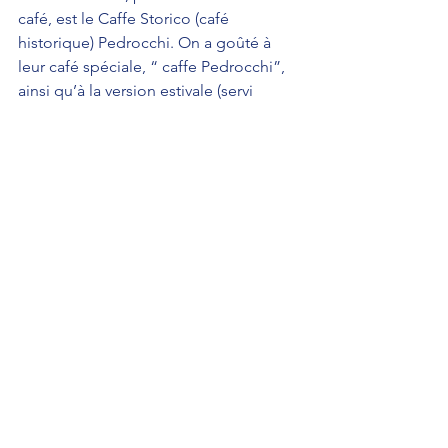
café, est le Caffe Storico (café 
historique) Pedrocchi. On a goûté à 
leur café spéciale, “ caffe Pedrocchi”, 
ainsi qu’à la version estivale (servi 
froid): un premier ‘étage’ de espresso 
Arabica, une couche de crème à la 
menthe, soupoudrée de cacao 😳 et 
les serveurs s’assurent d ‘informer les 
clients qu ‘il ne faut pas mélanger les 
couches (et n’apportent pas de cuillère
😉) ni ajouter de sucre.  C’était 
délicieux!
On a vraiment adoré notre journée à 
Padova.  Si Gabriella vient étudier ici, 
on va venir aussi!! 😉