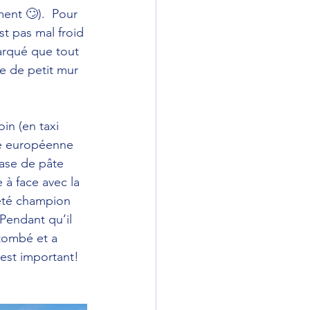
ment 🙄).  Pour 
st pas mal froid 
arqué que tout 
ce de petit mur 
in (en taxi 
le européenne 
base de pâte 
 à face avec la 
 été champion 
 Pendant qu’il 
 tombé et a 
 est important!