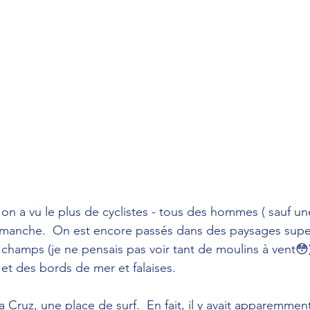
ù on a vu le plus de cyclistes - tous des hommes ( sauf u
 dimanche.  On est encore passés dans des paysages super
champs (je ne pensais pas voir tant de moulins à vent😳)
t des bords de mer et falaises.
a Cruz, une place de surf.  En fait, il y avait apparemmen