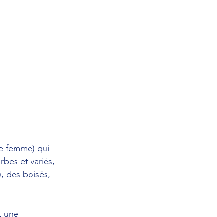
ne femme) qui 
bes et variés, 
, des boisés, 
t une 