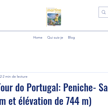
Home
Qui suis-je
Blog
22
2 min de lecture
Tour do Portugal: Peniche- S
m et élévation de 744 m)