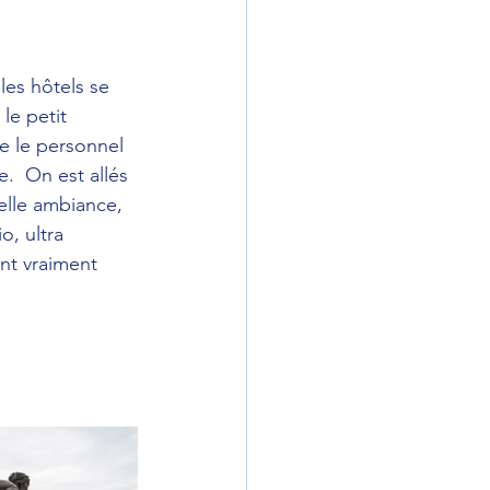
les hôtels se 
le petit 
e le personnel 
.  On est allés 
belle ambiance, 
, ultra 
ent vraiment 