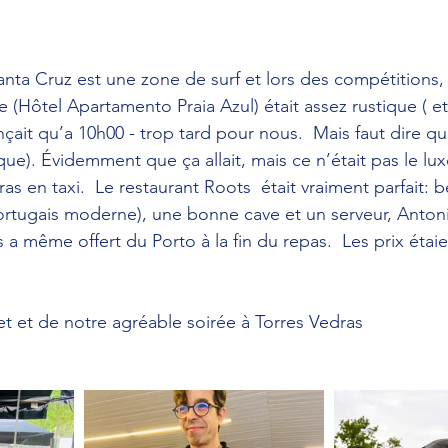
Santa Cruz est une zone de surf et lors des compétitions, 
e (Hôtel Apartamento Praia Azul) était assez rustique ( et 
it qu’a 10h00 - trop tard pour nous.  Mais faut dire qu
ue). Évidemment que ça allait, mais ce n’était pas le luxe
s en taxi.  Le restaurant Roots  était vraiment parfait: 
ortugais moderne), une bonne cave et un serveur, Antonio
 a même offert du Porto à la fin du repas.  Les prix étai
et et de notre agréable soirée à Torres Vedras