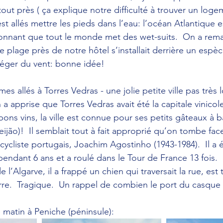
out près ( ça explique notre difficulté à trouver un loge
est allés mettre les pieds dans l’eau: l’océan Atlantique e
tonnant que tout le monde met des wet-suits.  On a rem
e plage près de notre hôtel s’installait derrière un espè
téger du vent: bonne idée!
s allés à Torres Vedras - une jolie petite ville pas très lo
a apprise que Torres Vedras avait été la capitale vinico
bons vins, la ville est connue pour ses petits gâteaux à 
feijão)!  Il semblait tout à fait approprié qu’on tombe face
 cycliste portugais, Joachim Agostinho (1943-1984).  Il a
pendant 6 ans et a roulé dans le Tour de France 13 fois. 
e l’Algarve, il a frappé un chien qui traversait la rue, est
erre.  Tragique.  Un rappel de combien le port du casque
matin à Peniche (péninsule):