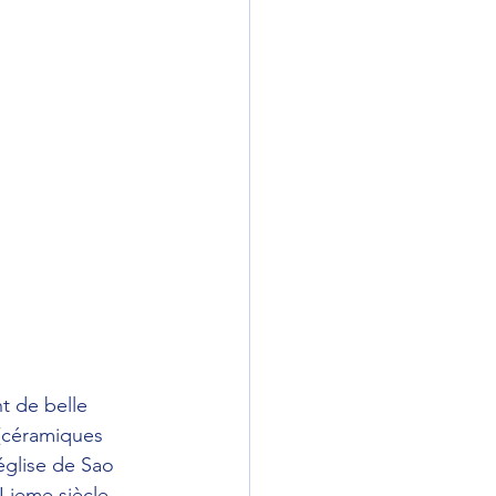
t de belle 
(céramiques 
 église de Sao 
 ieme siècle 