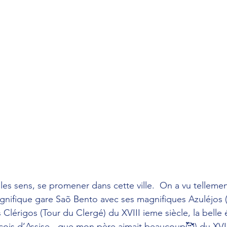
 les sens, se promener dans cette ville.  On a vu tellemen
nifique gare Saõ Bento avec ses magnifiques Azuléjos 
s Clérigos (Tour du Clergé) du XVIII ieme siècle, la belle
nçois d’Assise - que mon père aimait beaucoup🥰) du XVII