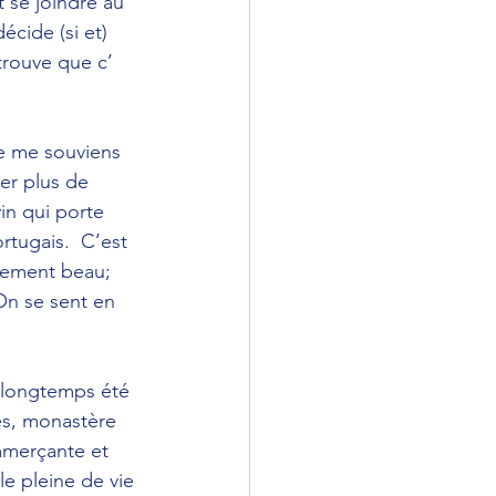
t se joindre au 
écide (si et) 
trouve que c’ 
e me souviens 
er plus de 
in qui porte 
rtugais.  C’est 
llement beau; 
On se sent en 
 longtemps été 
ses, monastère 
mmerçante et 
le pleine de vie 