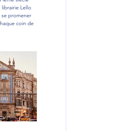
ibrairie Lello 
te se promener 
 chaque coin de 