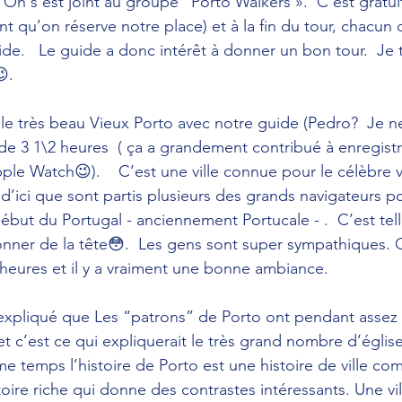
  On s’est joint au groupe “Porto Walkers ».  C’est gratui
t qu’on réserve notre place) et à la fin du tour, chacun d
de.   Le guide a donc intérêt à donner un bon tour.  Je 
.
e très beau Vieux Porto avec notre guide (Pedro?  Je n
 de 3 1\2 heures  ( ça a grandement contribué à enregistr
ple Watch😉).    C’est une ville connue pour le célèbre v
d’ici que sont partis plusieurs des grands navigateurs po
u début du Portugal - anciennement Portucale - .  C’est te
onner de la tête😳.  Les gens sont super sympathiques. 
s heures et il y a vraiment une bonne ambiance.
expliqué que Les “patrons” de Porto ont pendant assez
 et c’est ce qui expliquerait le très grand nombre d’égli
e temps l’histoire de Porto est une histoire de ville co
stoire riche qui donne des contrastes intéressants. Une vil