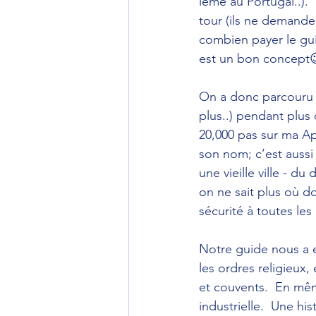
ieme au Portugal..). 
tour (ils ne demanden
combien payer le gui
est un bon concept
On a donc parcouru l
plus..) pendant plus
20,000 pas sur ma Ap
son nom; c’est aussi 
une vieille ville - d
on ne sait plus où d
sécurité à toutes le
Notre guide nous a 
les ordres religieux,
et couvents.  En mêm
industrielle.  Une hi