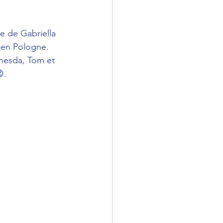
e de Gabriella 
 en Pologne.  
thesda, Tom et 
.